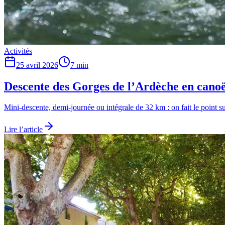
Activités
25 avril 2026
7
min
Descente des Gorges de l’Ardèche en canoë :
Mini-descente, demi-journée ou intégrale de 32 km : on fait le point su
Lire l’article