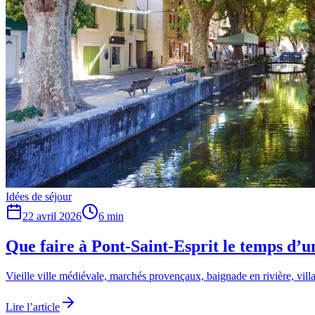
Idées de séjour
22 avril 2026
6
min
Que faire à Pont-Saint-Esprit le temps d’
Vieille ville médiévale, marchés provençaux, baignade en rivière, vill
Lire l’article